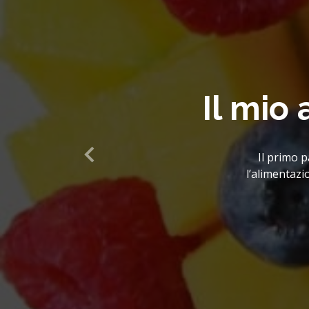
Cos'è 
Si tratta d
misurare 