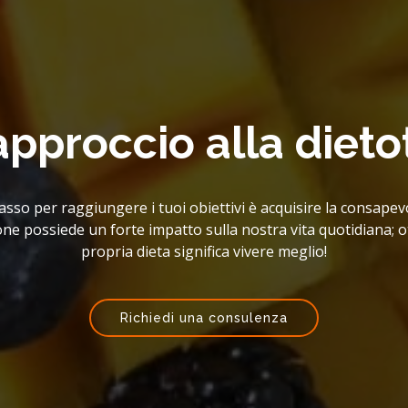
l'analisi impedenzio
i un’analisi della composizione corporea, ovvero di uno studio
una stima accurata del quantitativo di acqua, muscolo e gra
distribuzione nell’organismo.
Leggi di più