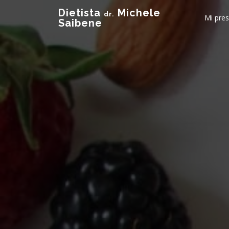
Dietista
Michele
dr.
Mi pre
Saibene