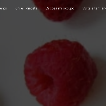
sento
Chi è il dietista
Di cosa mi occupo
Visita e tariffar