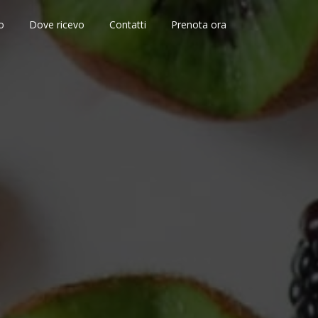
io
Dove ricevo
Contatti
Prenota ora