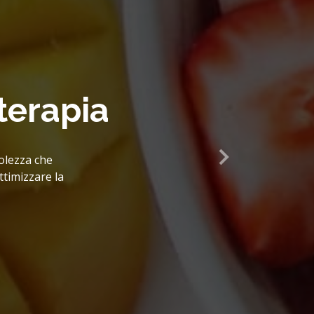
metrica
 in grado di
sso e loro